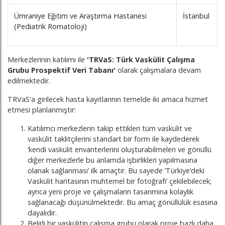
Ümraniye Eğitim ve Araştırma Hastanesi
İstanbul
(Pediatrik Romatoloji)
Merkezlerinin katılımı ile
'TRVaS: Türk Vaskülit Çalışma
Grubu Prospektif Veri Tabanı'
olarak çalışmalara devam
edilmektedir.
TRVaS'a girilecek hasta kayıtlarının temelde iki amaca hizmet
etmesi planlanmıştır:
Katılımcı merkezlerin takip ettikleri tüm vaskülit ve
vaskülit taklitçilerini standart bir form ile kaydederek
‘kendi vaskülit envanterlerini oluşturabilmeleri ve gönüllü
diğer merkezlerle bu anlamda işbirlikleri yapılmasına
olanak sağlanması’ ilk amaçtır. Bu sayede ‘Türkiye’deki
Vaskülit haritasının muhtemel bir fotoğrafı’ çekilebilecek;
ayrıca yeni proje ve çalışmaların tasarımına kolaylık
sağlanacağı düşünülmektedir. Bu amaç gönüllülük esasına
dayalıdır.
Belirli bir vaskülitin çalışma grubu olarak proje bazlı daha